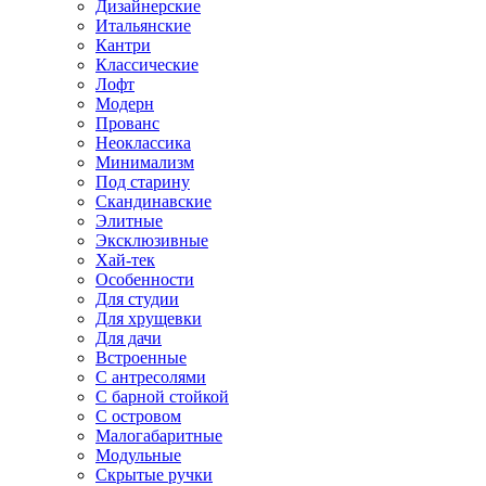
Дизайнерские
Итальянские
Кантри
Классические
Лофт
Модерн
Прованс
Неоклассика
Минимализм
Под старину
Скандинавские
Элитные
Эксклюзивные
Хай-тек
Особенности
Для студии
Для хрущевки
Для дачи
Встроенные
С антресолями
С барной стойкой
С островом
Малогабаритные
Модульные
Скрытые ручки