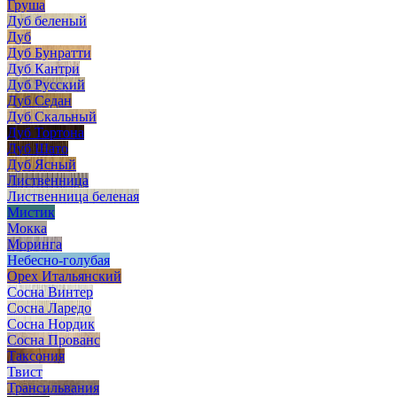
Груша
Дуб беленый
Дуб
Дуб Бунратти
Дуб Кантри
Дуб Русский
Дуб Седан
Дуб Скальный
Дуб Тортона
Дуб Шато
Дуб Ясный
Лиственница
Лиственница беленая
Мистик
Мокка
Моринга
Небесно-голубая
Орех Итальянский
Сосна Винтер
Сосна Ларедо
Сосна Нордик
Сосна Прованс
Таксония
Твист
Трансильвания