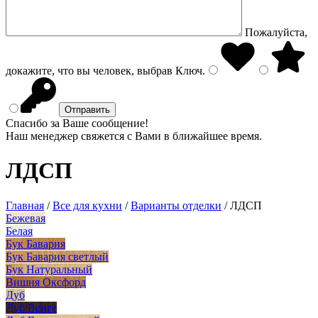
Пожалуйста,
докажите, что вы человек, выбрав
Ключ
.
Спасибо за Ваше сообщение!
Наш менеджер свяжется с Вами в ближайшее время.
ЛДСП
Главная
/
Все для кухни
/
Варианты отделки
/
ЛДСП
Бежевая
Белая
Бук Бавария
Бук Бавария светлый
Бук Натуральный
Вишня Оксфорд
Дуб
Дуб Венге