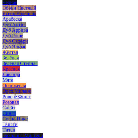
Черная
Эбони Светлый
Ясень Валенсия
Арабеска
Дуб Антик
Дуб Аррива
Дуб Роше
Дуб Сафари
Дуб Эльзас
Жёлтая
Зелёная
Зелёная Степная
Красная
Лаванда
Мята
Оранжевая
Орех Милано
Ровере Фишт
Розовая
Слейт
Синяя
Сосна Пике
Твигги
Титан
Эвкалипт Мистери