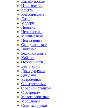
Дизайнерские
Итальянские
Кантри
Классические
Лофт
Модерн
Прованс
Неоклассика
Минимализм
Под старину
Скандинавские
Элитные
Эксклюзивные
Хай-тек
Особенности
Для студии
Для хрущевки
Для дачи
Встроенные
С антресолями
С барной стойкой
С островом
Малогабаритные
Модульные
Скрытые ручки