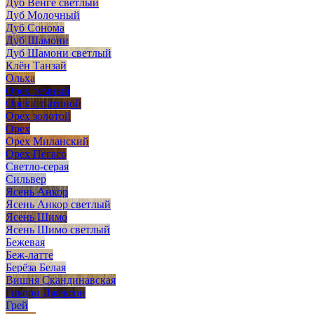
Дуб Венге светлый
Дуб Молочный
Дуб Сонома
Дуб Шамони
Дуб Шамони светлый
Клён Танзай
Ольха
Орех темный
Орех с патиной
Орех золотой
Орех
Орех Миланский
Орех Пегасо
Светло-серая
Сильвер
Ясень Анкор
Ясень Анкор светлый
Ясень Шимо
Ясень Шимо светлый
Бежевая
Беж-латте
Берёза Белая
Вишня Скандинавская
Гикори Джексон
Грей