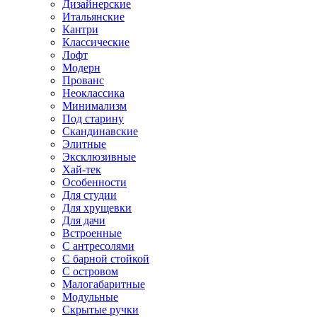
Дизайнерские
Итальянские
Кантри
Классические
Лофт
Модерн
Прованс
Неоклассика
Минимализм
Под старину
Скандинавские
Элитные
Эксклюзивные
Хай-тек
Особенности
Для студии
Для хрущевки
Для дачи
Встроенные
С антресолями
С барной стойкой
С островом
Малогабаритные
Модульные
Скрытые ручки