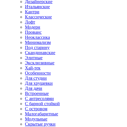
Дизайнерские
Итальянские
Кантри
Классические
Лофт
Модерн
Прованс
Неоклассика
Минимализм
Под старину
Скандинавские
Элитные
Эксклюзивные
Хай-тек
Особенности
Для студии
Для хрущевки
Для дачи
Встроенные
С антресолями
С барной стойкой
С островом
Малогабаритные
Модульные
Скрытые ручки