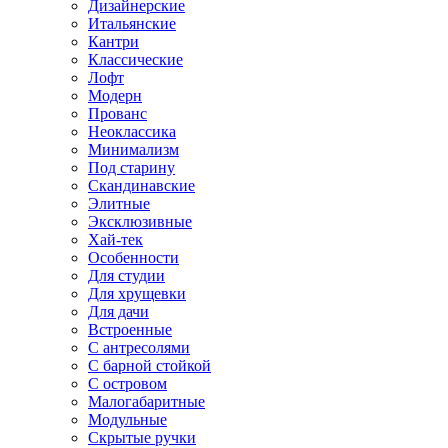
Дизайнерские
Итальянские
Кантри
Классические
Лофт
Модерн
Прованс
Неоклассика
Минимализм
Под старину
Скандинавские
Элитные
Эксклюзивные
Хай-тек
Особенности
Для студии
Для хрущевки
Для дачи
Встроенные
С антресолями
С барной стойкой
С островом
Малогабаритные
Модульные
Скрытые ручки