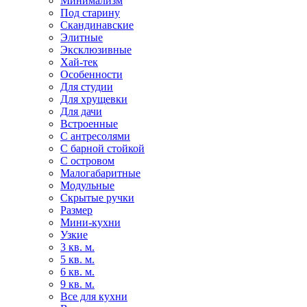
Минимализм
Под старину
Скандинавские
Элитные
Эксклюзивные
Хай-тек
Особенности
Для студии
Для хрущевки
Для дачи
Встроенные
С антресолями
С барной стойкой
С островом
Малогабаритные
Модульные
Скрытые ручки
Размер
Мини-кухни
Узкие
3 кв. м.
5 кв. м.
6 кв. м.
9 кв. м.
Все для кухни