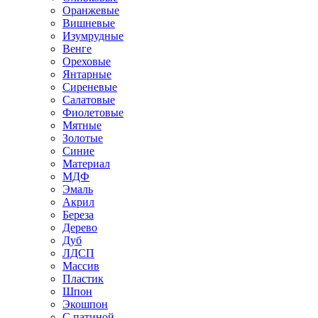
Оранжевые
Вишневые
Изумрудные
Венге
Ореховые
Янтарные
Сиреневые
Салатовые
Фиолетовые
Мятные
Золотые
Синие
Материал
МДФ
Эмаль
Акрил
Береза
Дерево
Дуб
ЛДСП
Массив
Пластик
Шпон
Экошпон
С патиной