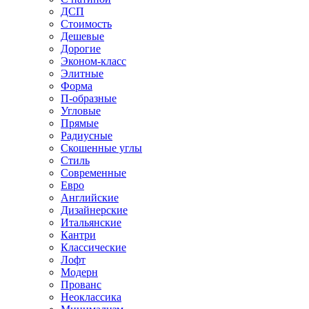
ДСП
Стоимость
Дешевые
Дорогие
Эконом-класс
Элитные
Форма
П-образные
Угловые
Прямые
Радиусные
Скошенные углы
Стиль
Современные
Евро
Английские
Дизайнерские
Итальянские
Кантри
Классические
Лофт
Модерн
Прованс
Неоклассика