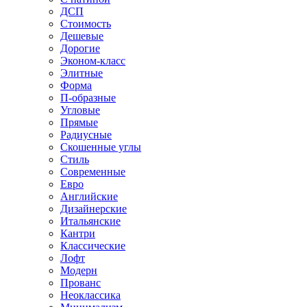
ДСП
Стоимость
Дешевые
Дорогие
Эконом-класс
Элитные
Форма
П-образные
Угловые
Прямые
Радиусные
Скошенные углы
Стиль
Современные
Евро
Английские
Дизайнерские
Итальянские
Кантри
Классические
Лофт
Модерн
Прованс
Неоклассика