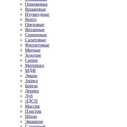
Оранжевые
Вишневые
Изумрудные
Венге
Ореховые
Янтарные
Сиреневые
Салатовые
Фиолетовые
Мятные
Золотые
Синие
Материал
МДФ
Эмаль
Акрил
Береза
Дерево
Дуб
ЛДСП
Массив
Пластик
Шпон
Экошпон
С патиной