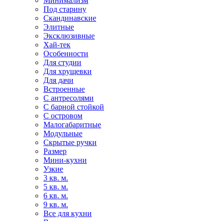
Минимализм
Под старину
Скандинавские
Элитные
Эксклюзивные
Хай-тек
Особенности
Для студии
Для хрущевки
Для дачи
Встроенные
С антресолями
С барной стойкой
С островом
Малогабаритные
Модульные
Скрытые ручки
Размер
Мини-кухни
Узкие
3 кв. м.
5 кв. м.
6 кв. м.
9 кв. м.
Все для кухни