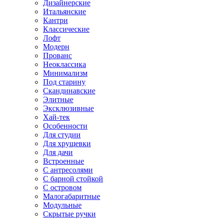
Дизайнерские
Итальянские
Кантри
Классические
Лофт
Модерн
Прованс
Неоклассика
Минимализм
Под старину
Скандинавские
Элитные
Эксклюзивные
Хай-тек
Особенности
Для студии
Для хрущевки
Для дачи
Встроенные
С антресолями
С барной стойкой
С островом
Малогабаритные
Модульные
Скрытые ручки