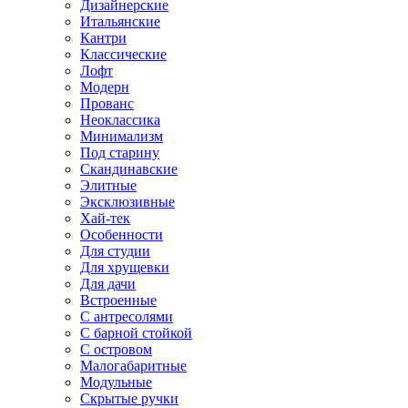
Дизайнерские
Итальянские
Кантри
Классические
Лофт
Модерн
Прованс
Неоклассика
Минимализм
Под старину
Скандинавские
Элитные
Эксклюзивные
Хай-тек
Особенности
Для студии
Для хрущевки
Для дачи
Встроенные
С антресолями
С барной стойкой
С островом
Малогабаритные
Модульные
Скрытые ручки