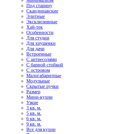
Минимализм
Под старину
Скандинавские
Элитные
Эксклюзивные
Хай-тек
Особенности
Для студии
Для хрущевки
Для дачи
Встроенные
С антресолями
С барной стойкой
С островом
Малогабаритные
Модульные
Скрытые ручки
Размер
Мини-кухни
Узкие
3 кв. м.
5 кв. м.
6 кв. м.
9 кв. м.
Все для кухни