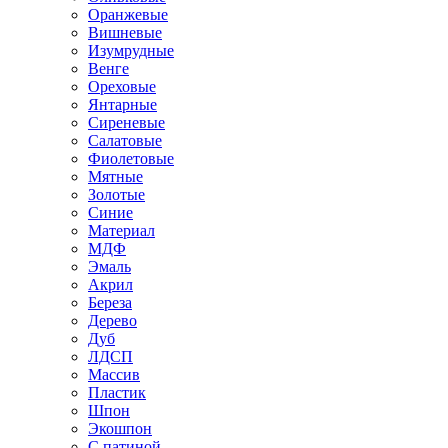
Оранжевые
Вишневые
Изумрудные
Венге
Ореховые
Янтарные
Сиреневые
Салатовые
Фиолетовые
Мятные
Золотые
Синие
Материал
МДФ
Эмаль
Акрил
Береза
Дерево
Дуб
ЛДСП
Массив
Пластик
Шпон
Экошпон
С патиной