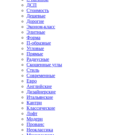
ДСП
Стоимость
Дешевые
Дорогие
Эконом-класс
Элитные
Форма
П-образные
Угловые
Прямые
Радиусные
Скошенные углы
Стиль
Современные
Евро
Английские
Дизайнерские
Итальянские
Кантри
Классические
Лофт
Модерн
Прованс
Неоклассика