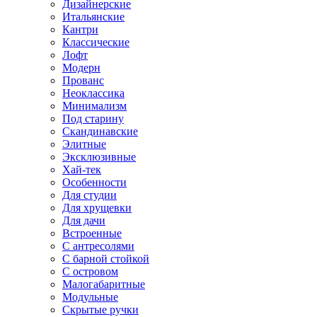
Дизайнерские
Итальянские
Кантри
Классические
Лофт
Модерн
Прованс
Неоклассика
Минимализм
Под старину
Скандинавские
Элитные
Эксклюзивные
Хай-тек
Особенности
Для студии
Для хрущевки
Для дачи
Встроенные
С антресолями
С барной стойкой
С островом
Малогабаритные
Модульные
Скрытые ручки