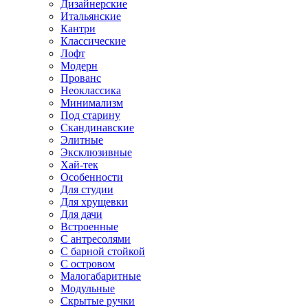
Дизайнерские
Итальянские
Кантри
Классические
Лофт
Модерн
Прованс
Неоклассика
Минимализм
Под старину
Скандинавские
Элитные
Эксклюзивные
Хай-тек
Особенности
Для студии
Для хрущевки
Для дачи
Встроенные
С антресолями
С барной стойкой
С островом
Малогабаритные
Модульные
Скрытые ручки