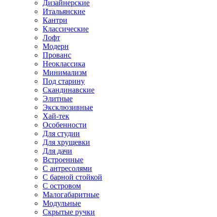
Дизайнерские
Итальянские
Кантри
Классические
Лофт
Модерн
Прованс
Неоклассика
Минимализм
Под старину
Скандинавские
Элитные
Эксклюзивные
Хай-тек
Особенности
Для студии
Для хрущевки
Для дачи
Встроенные
С антресолями
С барной стойкой
С островом
Малогабаритные
Модульные
Скрытые ручки