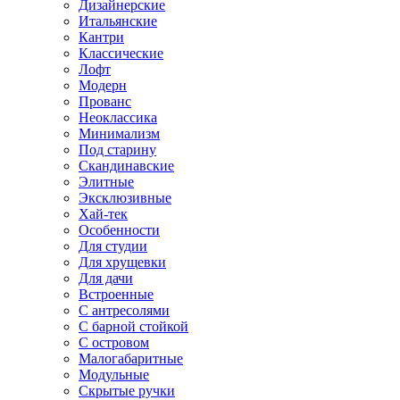
Дизайнерские
Итальянские
Кантри
Классические
Лофт
Модерн
Прованс
Неоклассика
Минимализм
Под старину
Скандинавские
Элитные
Эксклюзивные
Хай-тек
Особенности
Для студии
Для хрущевки
Для дачи
Встроенные
С антресолями
С барной стойкой
С островом
Малогабаритные
Модульные
Скрытые ручки