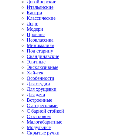
Дизайнерские
Итальянские
Кантри
Классические
Лофт
Модерн
Прованс
Неоклассика
Минимализм
Под старину
Скандинавские
Элитные
Эксклюзивные
Хай-тек
Особенности
Для студии
Для хрущевки
Для дачи
Встроенные
С антресолями
С барной стойкой
С островом
Малогабаритные
Модульные
Скрытые ручки