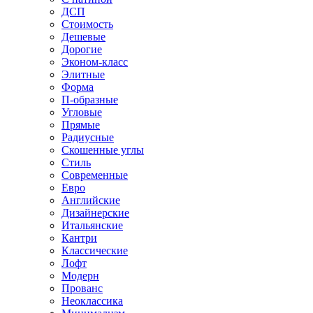
ДСП
Стоимость
Дешевые
Дорогие
Эконом-класс
Элитные
Форма
П-образные
Угловые
Прямые
Радиусные
Скошенные углы
Стиль
Современные
Евро
Английские
Дизайнерские
Итальянские
Кантри
Классические
Лофт
Модерн
Прованс
Неоклассика