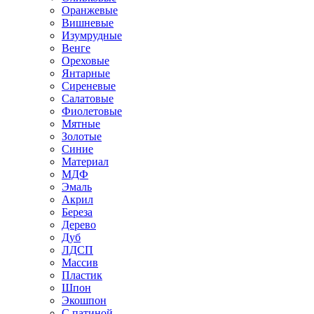
Оранжевые
Вишневые
Изумрудные
Венге
Ореховые
Янтарные
Сиреневые
Салатовые
Фиолетовые
Мятные
Золотые
Синие
Материал
МДФ
Эмаль
Акрил
Береза
Дерево
Дуб
ЛДСП
Массив
Пластик
Шпон
Экошпон
С патиной