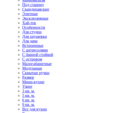
Минимализм
Под старину
Скандинавские
Элитные
Эксклюзивные
Хай-тек
Особенности
Для студии
Для хрущевки
Для дачи
Встроенные
С антресолями
С барной стойкой
С островом
Малогабаритные
Модульные
Скрытые ручки
Размер
Мини-кухни
Узкие
3 кв. м.
5 кв. м.
6 кв. м.
9 кв. м.
Все для кухни