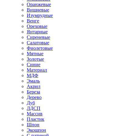
Оранжевые
Вишневые
Изумрудные
Венге
Ореховые
Янтарные
Сиреневые
Салатовые
Фиолетовые
Мятные
Золотые
Синие
Материал
МДФ
Эмаль
Акрил
Береза
Дерево
Дуб
ЛДСП
Массив
Пластик
Шпон
Экошпон
С патиной