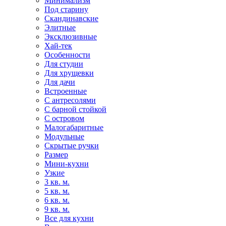
Минимализм
Под старину
Скандинавские
Элитные
Эксклюзивные
Хай-тек
Особенности
Для студии
Для хрущевки
Для дачи
Встроенные
С антресолями
С барной стойкой
С островом
Малогабаритные
Модульные
Скрытые ручки
Размер
Мини-кухни
Узкие
3 кв. м.
5 кв. м.
6 кв. м.
9 кв. м.
Все для кухни