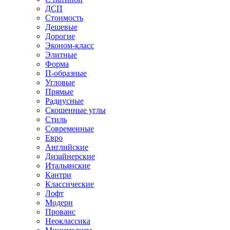
ДСП
Стоимость
Дешевые
Дорогие
Эконом-класс
Элитные
Форма
П-образные
Угловые
Прямые
Радиусные
Скошенные углы
Стиль
Современные
Евро
Английские
Дизайнерские
Итальянские
Кантри
Классические
Лофт
Модерн
Прованс
Неоклассика