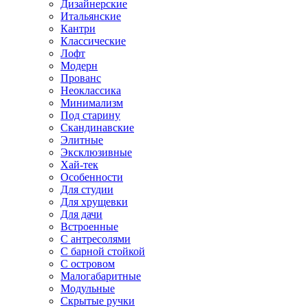
Дизайнерские
Итальянские
Кантри
Классические
Лофт
Модерн
Прованс
Неоклассика
Минимализм
Под старину
Скандинавские
Элитные
Эксклюзивные
Хай-тек
Особенности
Для студии
Для хрущевки
Для дачи
Встроенные
С антресолями
С барной стойкой
С островом
Малогабаритные
Модульные
Скрытые ручки