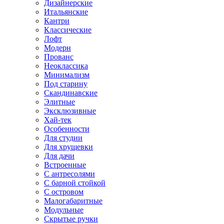
Дизайнерские
Итальянские
Кантри
Классические
Лофт
Модерн
Прованс
Неоклассика
Минимализм
Под старину
Скандинавские
Элитные
Эксклюзивные
Хай-тек
Особенности
Для студии
Для хрущевки
Для дачи
Встроенные
С антресолями
С барной стойкой
С островом
Малогабаритные
Модульные
Скрытые ручки