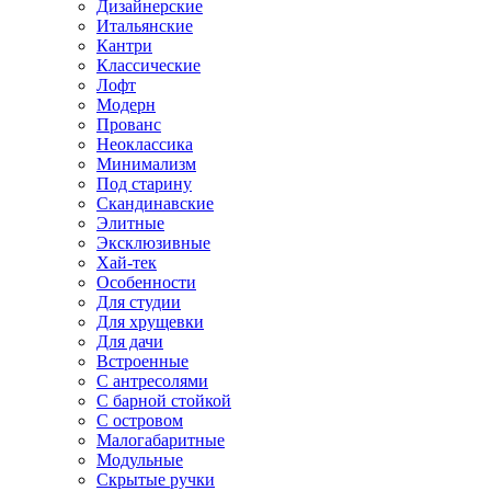
Дизайнерские
Итальянские
Кантри
Классические
Лофт
Модерн
Прованс
Неоклассика
Минимализм
Под старину
Скандинавские
Элитные
Эксклюзивные
Хай-тек
Особенности
Для студии
Для хрущевки
Для дачи
Встроенные
С антресолями
С барной стойкой
С островом
Малогабаритные
Модульные
Скрытые ручки