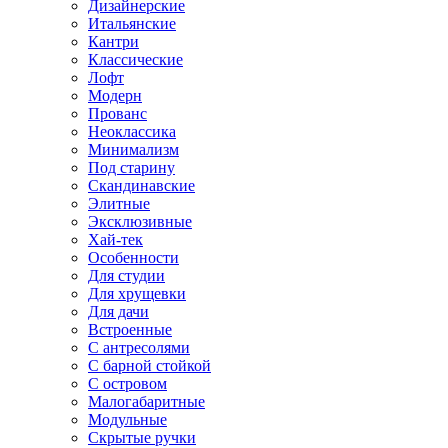
Дизайнерские
Итальянские
Кантри
Классические
Лофт
Модерн
Прованс
Неоклассика
Минимализм
Под старину
Скандинавские
Элитные
Эксклюзивные
Хай-тек
Особенности
Для студии
Для хрущевки
Для дачи
Встроенные
С антресолями
С барной стойкой
С островом
Малогабаритные
Модульные
Скрытые ручки