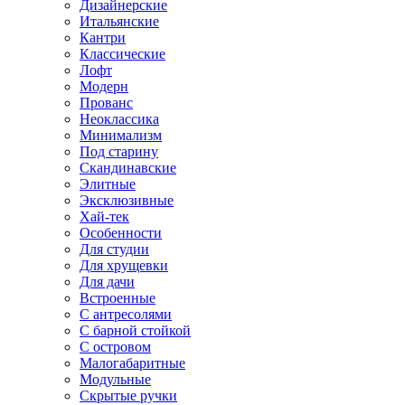
Дизайнерские
Итальянские
Кантри
Классические
Лофт
Модерн
Прованс
Неоклассика
Минимализм
Под старину
Скандинавские
Элитные
Эксклюзивные
Хай-тек
Особенности
Для студии
Для хрущевки
Для дачи
Встроенные
С антресолями
С барной стойкой
С островом
Малогабаритные
Модульные
Скрытые ручки