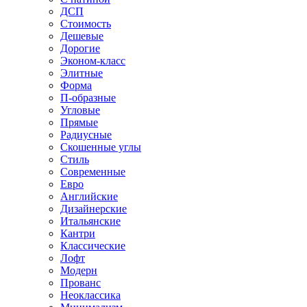
ДСП
Стоимость
Дешевые
Дорогие
Эконом-класс
Элитные
Форма
П-образные
Угловые
Прямые
Радиусные
Скошенные углы
Стиль
Современные
Евро
Английские
Дизайнерские
Итальянские
Кантри
Классические
Лофт
Модерн
Прованс
Неоклассика