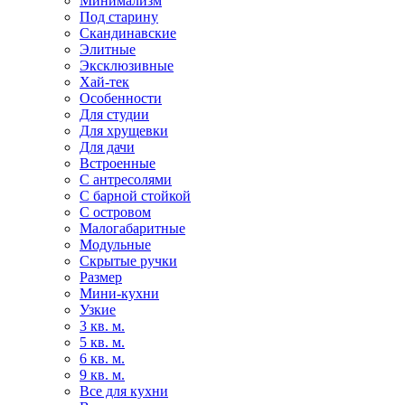
Минимализм
Под старину
Скандинавские
Элитные
Эксклюзивные
Хай-тек
Особенности
Для студии
Для хрущевки
Для дачи
Встроенные
С антресолями
С барной стойкой
С островом
Малогабаритные
Модульные
Скрытые ручки
Размер
Мини-кухни
Узкие
3 кв. м.
5 кв. м.
6 кв. м.
9 кв. м.
Все для кухни