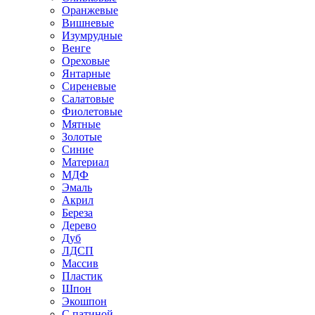
Оранжевые
Вишневые
Изумрудные
Венге
Ореховые
Янтарные
Сиреневые
Салатовые
Фиолетовые
Мятные
Золотые
Синие
Материал
МДФ
Эмаль
Акрил
Береза
Дерево
Дуб
ЛДСП
Массив
Пластик
Шпон
Экошпон
С патиной