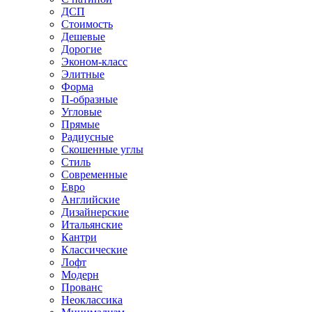
ДСП
Стоимость
Дешевые
Дорогие
Эконом-класс
Элитные
Форма
П-образные
Угловые
Прямые
Радиусные
Скошенные углы
Стиль
Современные
Евро
Английские
Дизайнерские
Итальянские
Кантри
Классические
Лофт
Модерн
Прованс
Неоклассика