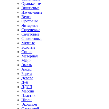
Оранжевые
Вишневые
Изумрудные
Венге
Ореховые
Янтарные
Сиреневые
Салатовые
Фиолетовые
Мятные
Золотые
Синие
Материал
МДФ
Эмаль
Акрил
Береза
Дерево
Дуб
ЛДСП
Массив
Пластик
Шпон
Экошпон
С патиной