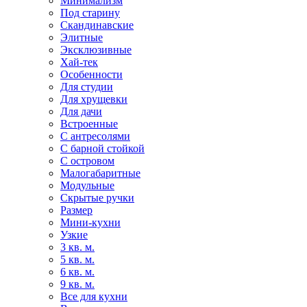
Минимализм
Под старину
Скандинавские
Элитные
Эксклюзивные
Хай-тек
Особенности
Для студии
Для хрущевки
Для дачи
Встроенные
С антресолями
С барной стойкой
С островом
Малогабаритные
Модульные
Скрытые ручки
Размер
Мини-кухни
Узкие
3 кв. м.
5 кв. м.
6 кв. м.
9 кв. м.
Все для кухни