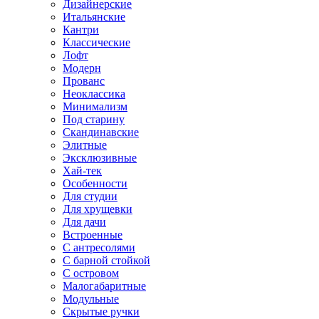
Дизайнерские
Итальянские
Кантри
Классические
Лофт
Модерн
Прованс
Неоклассика
Минимализм
Под старину
Скандинавские
Элитные
Эксклюзивные
Хай-тек
Особенности
Для студии
Для хрущевки
Для дачи
Встроенные
С антресолями
С барной стойкой
С островом
Малогабаритные
Модульные
Скрытые ручки