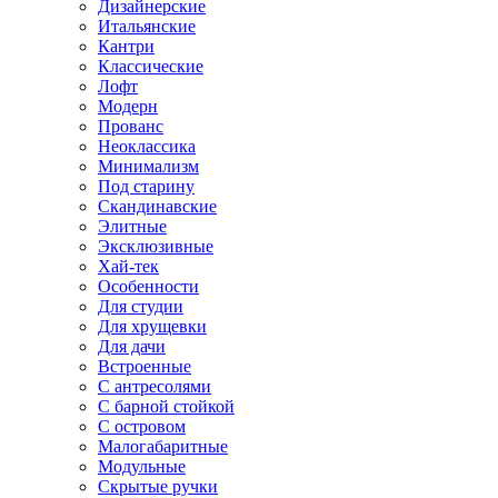
Дизайнерские
Итальянские
Кантри
Классические
Лофт
Модерн
Прованс
Неоклассика
Минимализм
Под старину
Скандинавские
Элитные
Эксклюзивные
Хай-тек
Особенности
Для студии
Для хрущевки
Для дачи
Встроенные
С антресолями
С барной стойкой
С островом
Малогабаритные
Модульные
Скрытые ручки