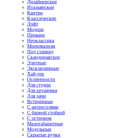
Дизайнерские
Итальянские
Кантри
Классические
Лофт
Модерн
Прованс
Неоклассика
Минимализм
Под старину
Скандинавские
Элитные
Эксклюзивные
Хай-тек
Особенности
Для студии
Для хрущевки
Для дачи
Встроенные
С антресолями
С барной стойкой
С островом
Малогабаритные
Модульные
Скрытые ручки