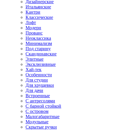
Дизайнерские
Итальянские
Кантри
Классические
Лофт
Модерн
Прованс
Неоклассика
Минимализм
Под старину
Скандинавские
Элитные
Эксклюзивные
Хай-тек
Особенности
Для студии
Для хрущевки
Для дачи
Встроенные
С антресолями
С барной стойкой
С островом
Малогабаритные
Модульные
Скрытые ручки