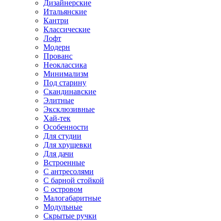
Дизайнерские
Итальянские
Кантри
Классические
Лофт
Модерн
Прованс
Неоклассика
Минимализм
Под старину
Скандинавские
Элитные
Эксклюзивные
Хай-тек
Особенности
Для студии
Для хрущевки
Для дачи
Встроенные
С антресолями
С барной стойкой
С островом
Малогабаритные
Модульные
Скрытые ручки