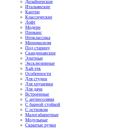
Дизайнерские
Итальянские
Кантри
Классические
Лофт
Модерн
Прованс
Неоклассика
Минимализм
Под старину
Скандинавские
Элитные
Эксклюзивные
Хай-тек
Особенности
Для студии
Для хрущевки
Для дачи
Встроенные
С антресолями
С барной стойкой
С островом
Малогабаритные
Модульные
Скрытые ручки