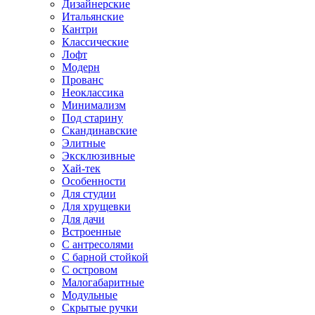
Дизайнерские
Итальянские
Кантри
Классические
Лофт
Модерн
Прованс
Неоклассика
Минимализм
Под старину
Скандинавские
Элитные
Эксклюзивные
Хай-тек
Особенности
Для студии
Для хрущевки
Для дачи
Встроенные
С антресолями
С барной стойкой
С островом
Малогабаритные
Модульные
Скрытые ручки