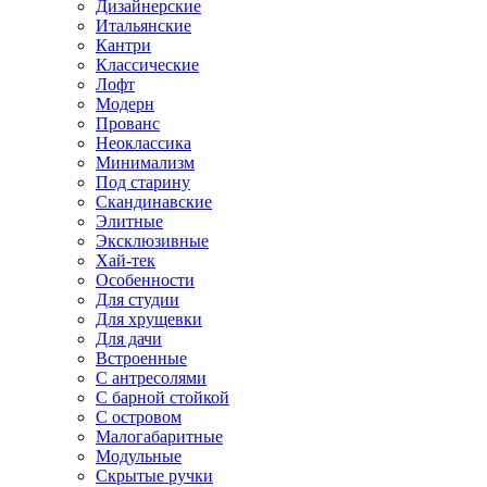
Дизайнерские
Итальянские
Кантри
Классические
Лофт
Модерн
Прованс
Неоклассика
Минимализм
Под старину
Скандинавские
Элитные
Эксклюзивные
Хай-тек
Особенности
Для студии
Для хрущевки
Для дачи
Встроенные
С антресолями
С барной стойкой
С островом
Малогабаритные
Модульные
Скрытые ручки