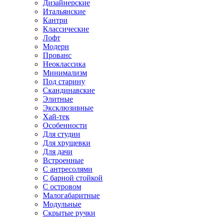
Дизайнерские
Итальянские
Кантри
Классические
Лофт
Модерн
Прованс
Неоклассика
Минимализм
Под старину
Скандинавские
Элитные
Эксклюзивные
Хай-тек
Особенности
Для студии
Для хрущевки
Для дачи
Встроенные
С антресолями
С барной стойкой
С островом
Малогабаритные
Модульные
Скрытые ручки