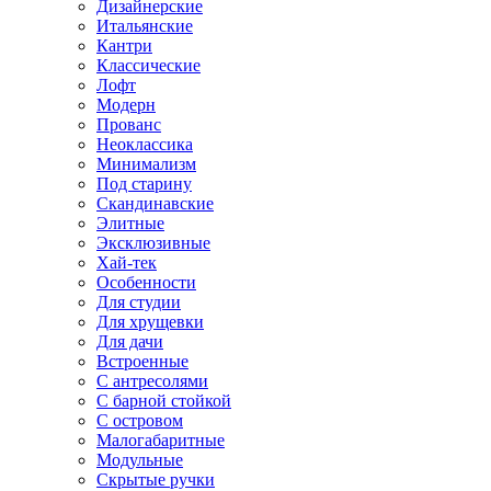
Дизайнерские
Итальянские
Кантри
Классические
Лофт
Модерн
Прованс
Неоклассика
Минимализм
Под старину
Скандинавские
Элитные
Эксклюзивные
Хай-тек
Особенности
Для студии
Для хрущевки
Для дачи
Встроенные
С антресолями
С барной стойкой
С островом
Малогабаритные
Модульные
Скрытые ручки