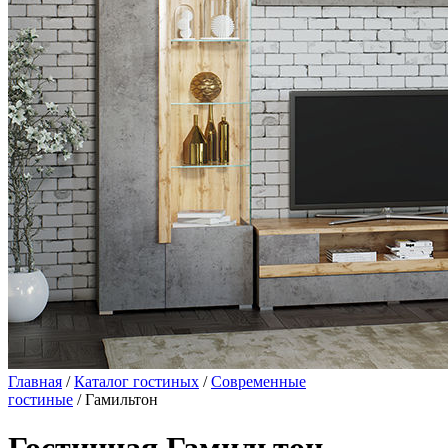
Главная
/
Каталог гостиных
/
Современные
гостиные
/ Гамильтон