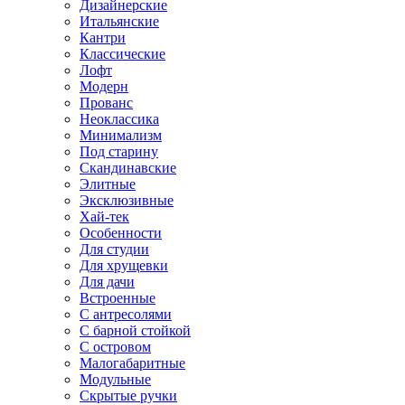
Дизайнерские
Итальянские
Кантри
Классические
Лофт
Модерн
Прованс
Неоклассика
Минимализм
Под старину
Скандинавские
Элитные
Эксклюзивные
Хай-тек
Особенности
Для студии
Для хрущевки
Для дачи
Встроенные
С антресолями
С барной стойкой
С островом
Малогабаритные
Модульные
Скрытые ручки