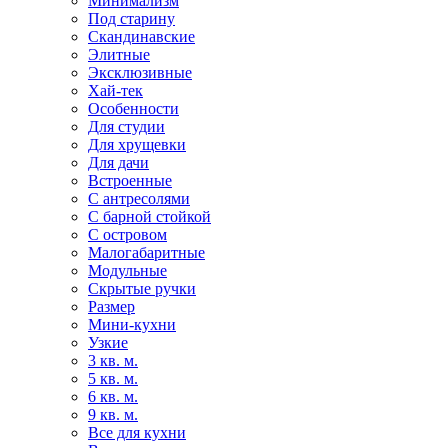
Минимализм
Под старину
Скандинавские
Элитные
Эксклюзивные
Хай-тек
Особенности
Для студии
Для хрущевки
Для дачи
Встроенные
С антресолями
С барной стойкой
С островом
Малогабаритные
Модульные
Скрытые ручки
Размер
Мини-кухни
Узкие
3 кв. м.
5 кв. м.
6 кв. м.
9 кв. м.
Все для кухни