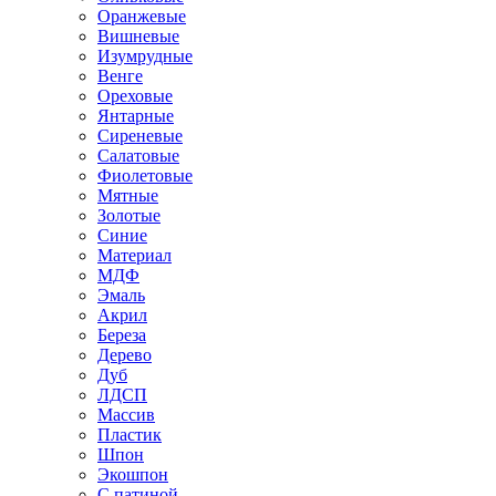
Оранжевые
Вишневые
Изумрудные
Венге
Ореховые
Янтарные
Сиреневые
Салатовые
Фиолетовые
Мятные
Золотые
Синие
Материал
МДФ
Эмаль
Акрил
Береза
Дерево
Дуб
ЛДСП
Массив
Пластик
Шпон
Экошпон
С патиной