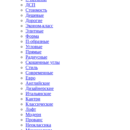
ДСП
Стоимость
Дешевые
Дорогие
Эконом-класс
Элитные
Форма
П-образные
Угловые
Прямые
Радиусные
Скошенные углы
Стиль
Современные
Евро
Английские
Дизайнерские
Итальянские
Кантри
Классические
Лофт
Модерн
Прованс
Неоклассика