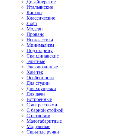
Дизайнерские
Итальянские
Кантри
Классические
Лофт
Модерн
Прованс
Неоклассика
Минимализм
Под старину
Скандинавские
Элитные
Эксклюзивные
Хай-тек
Особенности
Для студии
Для хрущевки
Для дачи
Встроенные
С антресолями
С барной стойкой
С островом
Малогабаритные
Модульные
Скрытые ручки