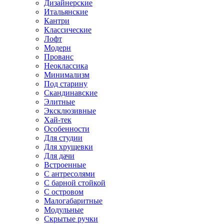
Дизайнерские
Итальянские
Кантри
Классические
Лофт
Модерн
Прованс
Неоклассика
Минимализм
Под старину
Скандинавские
Элитные
Эксклюзивные
Хай-тек
Особенности
Для студии
Для хрущевки
Для дачи
Встроенные
С антресолями
С барной стойкой
С островом
Малогабаритные
Модульные
Скрытые ручки