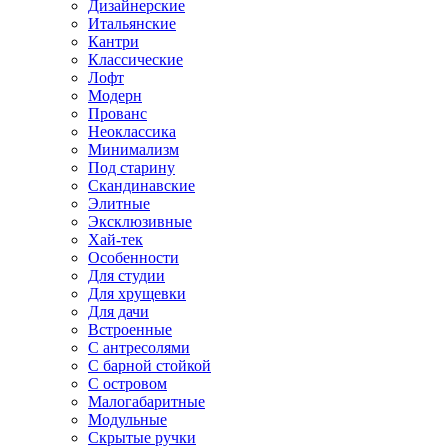
Дизайнерские
Итальянские
Кантри
Классические
Лофт
Модерн
Прованс
Неоклассика
Минимализм
Под старину
Скандинавские
Элитные
Эксклюзивные
Хай-тек
Особенности
Для студии
Для хрущевки
Для дачи
Встроенные
С антресолями
С барной стойкой
С островом
Малогабаритные
Модульные
Скрытые ручки