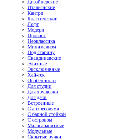
Дизайнерские
Итальянские
Кантри
Классические
Лофт
Модерн
Прованс
Неоклассика
Минимализм
Под старину
Скандинавские
Элитные
Эксклюзивные
Хай-тек
Особенности
Для студии
Для хрущевки
Для дачи
Встроенные
С антресолями
С барной стойкой
С островом
Малогабаритные
Модульные
Скрытые ручки