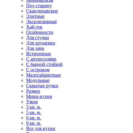
Минимализм
Под старину
Скандинавские
Элитные
Эксклюзивные
Хай-тек
Особенности
Для студии
Для хрущевки
Для дачи
Встроенные
С антресолями
С барной стойкой
С островом
Малогабаритные
Модульные
Скрытые ручки
Размер
Мини-кухни
Узкие
3 кв. м.
5 кв. м.
6 кв. м.
9 кв. м.
Все для кухни