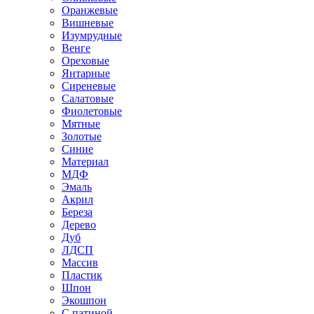
Оранжевые
Вишневые
Изумрудные
Венге
Ореховые
Янтарные
Сиреневые
Салатовые
Фиолетовые
Мятные
Золотые
Синие
Материал
МДФ
Эмаль
Акрил
Береза
Дерево
Дуб
ЛДСП
Массив
Пластик
Шпон
Экошпон
С патиной