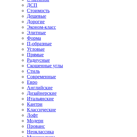
ДСП
Стоимость
Дешевые
Дорогие
Эконом-класс
Элитные
Форма
П-образные
Угловые
Прямые
Радиусные
Скошенные углы
Стиль
Современные
Евро
Английские
Дизайнерские
Итальянские
Кантри
Классические
Лофт
Модерн
Прованс
Неоклассика