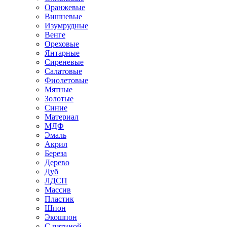
Оранжевые
Вишневые
Изумрудные
Венге
Ореховые
Янтарные
Сиреневые
Салатовые
Фиолетовые
Мятные
Золотые
Синие
Материал
МДФ
Эмаль
Акрил
Береза
Дерево
Дуб
ЛДСП
Массив
Пластик
Шпон
Экошпон
С патиной