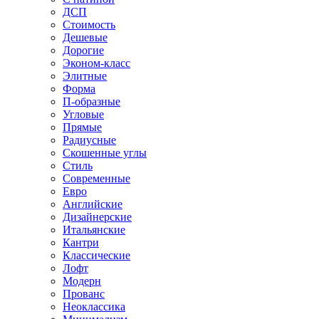
ДСП
Стоимость
Дешевые
Дорогие
Эконом-класс
Элитные
Форма
П-образные
Угловые
Прямые
Радиусные
Скошенные углы
Стиль
Современные
Евро
Английские
Дизайнерские
Итальянские
Кантри
Классические
Лофт
Модерн
Прованс
Неоклассика