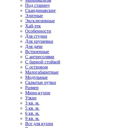
Минимализм
Под старину
Скандинавские
Элитные
Эксклюзивные
Хай-тек
Особенности
Для студии
Для хрущевки
Для дачи
Встроенные
С антресолями
С барной стойкой
С островом
Малогабаритные
Модульные
Скрытые ручки
Размер
Мини-кухни
Узкие
3 кв. м.
5 кв. м.
6 кв. м.
9 кв. м.
Все для кухни