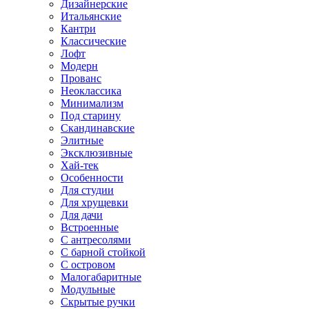
Дизайнерские
Итальянские
Кантри
Классические
Лофт
Модерн
Прованс
Неоклассика
Минимализм
Под старину
Скандинавские
Элитные
Эксклюзивные
Хай-тек
Особенности
Для студии
Для хрущевки
Для дачи
Встроенные
С антресолями
С барной стойкой
С островом
Малогабаритные
Модульные
Скрытые ручки