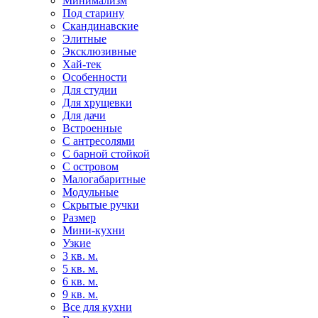
Минимализм
Под старину
Скандинавские
Элитные
Эксклюзивные
Хай-тек
Особенности
Для студии
Для хрущевки
Для дачи
Встроенные
С антресолями
С барной стойкой
С островом
Малогабаритные
Модульные
Скрытые ручки
Размер
Мини-кухни
Узкие
3 кв. м.
5 кв. м.
6 кв. м.
9 кв. м.
Все для кухни