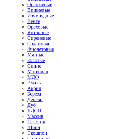
Оранжевые
Вишневые
Изумрудные
Венге
Ореховые
Янтарные
Сиреневые
Салатовые
Фиолетовые
Мятные
Золотые
Синие
Материал
МДФ
Эмаль
Акрил
Береза
Дерево
Дуб
ЛДСП
Массив
Пластик
Шпон
Экошпон
С патиной