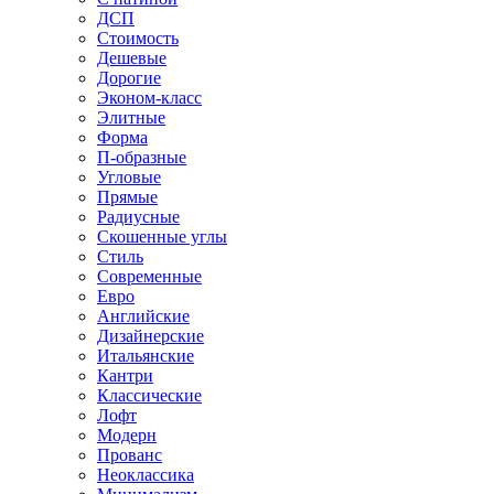
ДСП
Стоимость
Дешевые
Дорогие
Эконом-класс
Элитные
Форма
П-образные
Угловые
Прямые
Радиусные
Скошенные углы
Стиль
Современные
Евро
Английские
Дизайнерские
Итальянские
Кантри
Классические
Лофт
Модерн
Прованс
Неоклассика