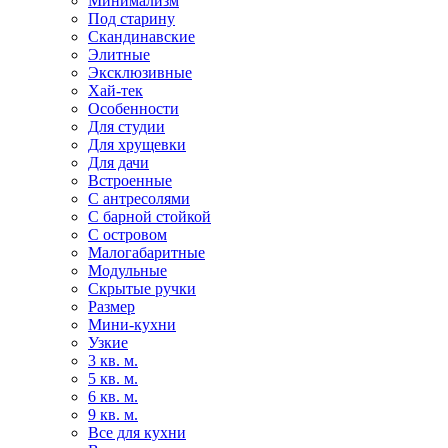
Минимализм
Под старину
Скандинавские
Элитные
Эксклюзивные
Хай-тек
Особенности
Для студии
Для хрущевки
Для дачи
Встроенные
С антресолями
С барной стойкой
С островом
Малогабаритные
Модульные
Скрытые ручки
Размер
Мини-кухни
Узкие
3 кв. м.
5 кв. м.
6 кв. м.
9 кв. м.
Все для кухни