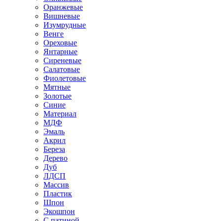
Оранжевые
Вишневые
Изумрудные
Венге
Ореховые
Янтарные
Сиреневые
Салатовые
Фиолетовые
Мятные
Золотые
Синие
Материал
МДФ
Эмаль
Акрил
Береза
Дерево
Дуб
ЛДСП
Массив
Пластик
Шпон
Экошпон
С патиной