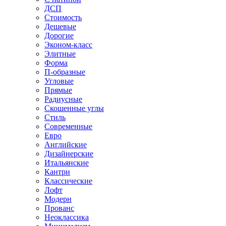
ДСП
Стоимость
Дешевые
Дорогие
Эконом-класс
Элитные
Форма
П-образные
Угловые
Прямые
Радиусные
Скошенные углы
Стиль
Современные
Евро
Английские
Дизайнерские
Итальянские
Кантри
Классические
Лофт
Модерн
Прованс
Неоклассика