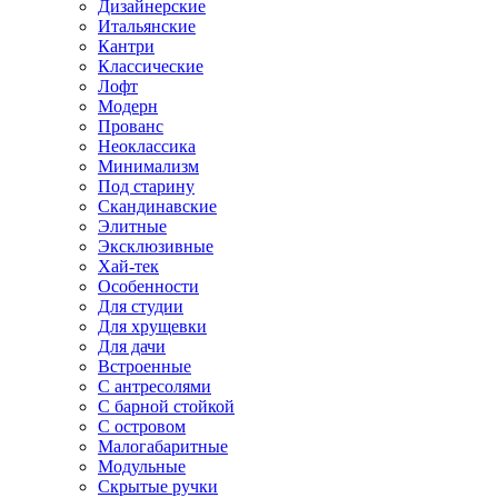
Дизайнерские
Итальянские
Кантри
Классические
Лофт
Модерн
Прованс
Неоклассика
Минимализм
Под старину
Скандинавские
Элитные
Эксклюзивные
Хай-тек
Особенности
Для студии
Для хрущевки
Для дачи
Встроенные
С антресолями
С барной стойкой
С островом
Малогабаритные
Модульные
Скрытые ручки