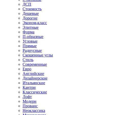
ДСП
Стоимость
Дешевые
Дорогие
Эконом-класс
Элитные
Форма
П-образные
Угловые
Прямые
Радиусные
Скошенные углы
Стиль
Современные
Евро
Английские
Дизайнерские
Итальянские
Кантри
Классические
Лофт
Модерн
Прованс
Неоклассика