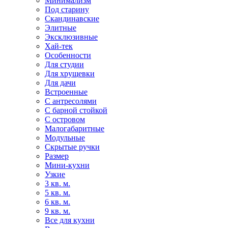
Минимализм
Под старину
Скандинавские
Элитные
Эксклюзивные
Хай-тек
Особенности
Для студии
Для хрущевки
Для дачи
Встроенные
С антресолями
С барной стойкой
С островом
Малогабаритные
Модульные
Скрытые ручки
Размер
Мини-кухни
Узкие
3 кв. м.
5 кв. м.
6 кв. м.
9 кв. м.
Все для кухни