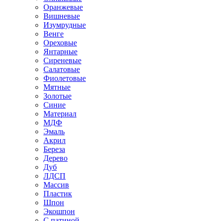
Оранжевые
Вишневые
Изумрудные
Венге
Ореховые
Янтарные
Сиреневые
Салатовые
Фиолетовые
Мятные
Золотые
Синие
Материал
МДФ
Эмаль
Акрил
Береза
Дерево
Дуб
ЛДСП
Массив
Пластик
Шпон
Экошпон
С патиной