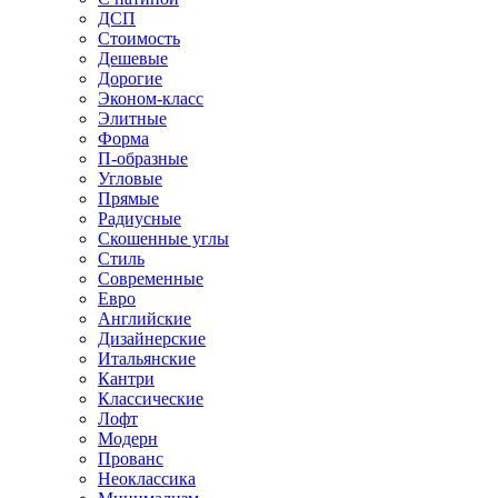
ДСП
Стоимость
Дешевые
Дорогие
Эконом-класс
Элитные
Форма
П-образные
Угловые
Прямые
Радиусные
Скошенные углы
Стиль
Современные
Евро
Английские
Дизайнерские
Итальянские
Кантри
Классические
Лофт
Модерн
Прованс
Неоклассика