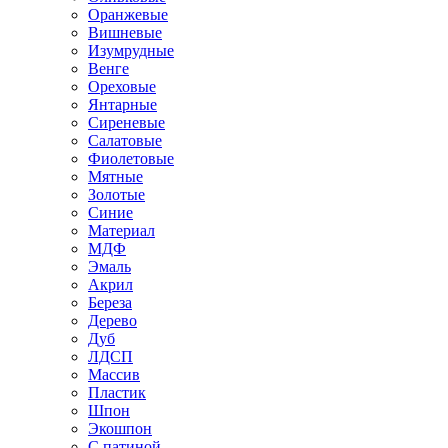
Оранжевые
Вишневые
Изумрудные
Венге
Ореховые
Янтарные
Сиреневые
Салатовые
Фиолетовые
Мятные
Золотые
Синие
Материал
МДФ
Эмаль
Акрил
Береза
Дерево
Дуб
ЛДСП
Массив
Пластик
Шпон
Экошпон
С патиной