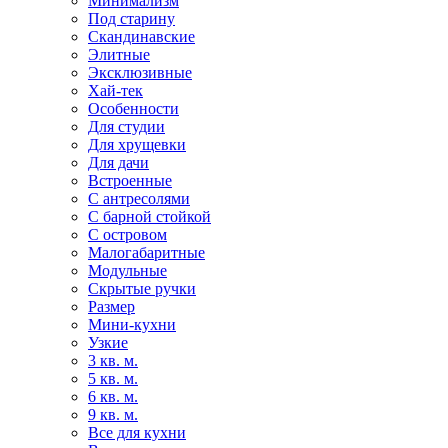
Минимализм
Под старину
Скандинавские
Элитные
Эксклюзивные
Хай-тек
Особенности
Для студии
Для хрущевки
Для дачи
Встроенные
С антресолями
С барной стойкой
С островом
Малогабаритные
Модульные
Скрытые ручки
Размер
Мини-кухни
Узкие
3 кв. м.
5 кв. м.
6 кв. м.
9 кв. м.
Все для кухни