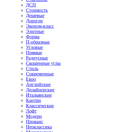
ДСП
Стоимость
Дешевые
Дорогие
Эконом-класс
Элитные
Форма
П-образные
Угловые
Прямые
Радиусные
Скошенные углы
Стиль
Современные
Евро
Английские
Дизайнерские
Итальянские
Кантри
Классические
Лофт
Модерн
Прованс
Неоклассика