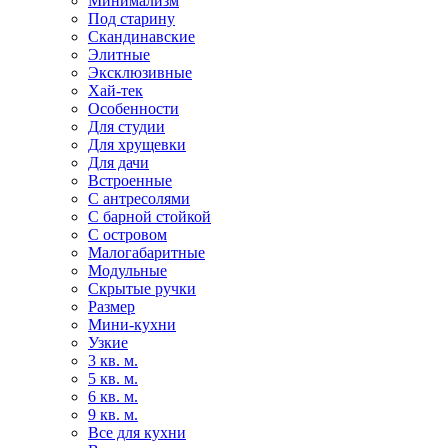
Минимализм
Под старину
Скандинавские
Элитные
Эксклюзивные
Хай-тек
Особенности
Для студии
Для хрущевки
Для дачи
Встроенные
С антресолями
С барной стойкой
С островом
Малогабаритные
Модульные
Скрытые ручки
Размер
Мини-кухни
Узкие
3 кв. м.
5 кв. м.
6 кв. м.
9 кв. м.
Все для кухни