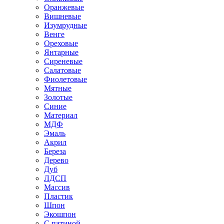
Оранжевые
Вишневые
Изумрудные
Венге
Ореховые
Янтарные
Сиреневые
Салатовые
Фиолетовые
Мятные
Золотые
Синие
Материал
МДФ
Эмаль
Акрил
Береза
Дерево
Дуб
ЛДСП
Массив
Пластик
Шпон
Экошпон
С патиной