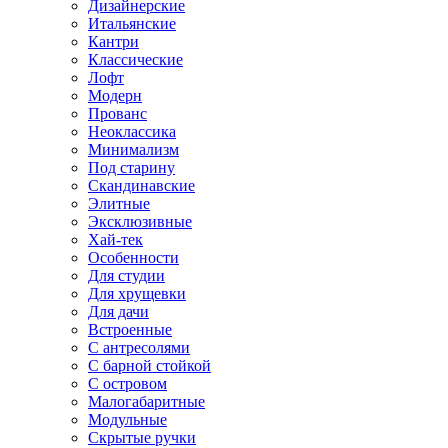
Дизайнерские
Итальянские
Кантри
Классические
Лофт
Модерн
Прованс
Неоклассика
Минимализм
Под старину
Скандинавские
Элитные
Эксклюзивные
Хай-тек
Особенности
Для студии
Для хрущевки
Для дачи
Встроенные
С антресолями
С барной стойкой
С островом
Малогабаритные
Модульные
Скрытые ручки